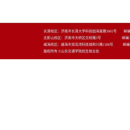
长清校区：济南市长清大学科技园海棠路5001号 邮编：2
无影山校区：济南市天桥区交校路5号 邮编：25
威海校区：威海市双岛湾科技城和兴路1508号 邮编：2
版权所有 ©山东交通学院招生就业处