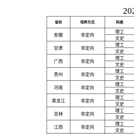
20
省份
培养方式
科类
理工
安徽
非定向
文史
理工
甘肃
非定向
文史
理工
广西
非定向
文史
理工
贵州
非定向
文史
理工
河南
非定向
文史
理工
黑龙江
非定向
文史
理工
吉林
非定向
文史
理工
江西
非定向
文史