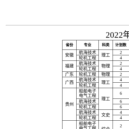
2022
省份
专业
科类
计划数
航海技术
2
安徽
理工
轮机工程
4
航海技术
2
福建
物理
轮机工程
4
广东
轮机工程
物理
2
航海技术
4
广西
理工
轮机工程
4
船舶电子
6
电气工程
理工
航海技术
6
贵州
轮机工程
6
航海技术
4
文史
轮机工程
4
船舶电子
2
电气工程