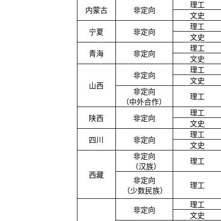
理工
内蒙古
非定向
文史
理工
宁夏
非定向
文史
理工
青海
非定向
文史
理工
非定向
文史
山西
非定向
理工
（中外合作）
理工
陕西
非定向
文史
理工
四川
非定向
文史
非定向
理工
（汉族）
西藏
非定向
理工
（少数民族）
理工
非定向
文史