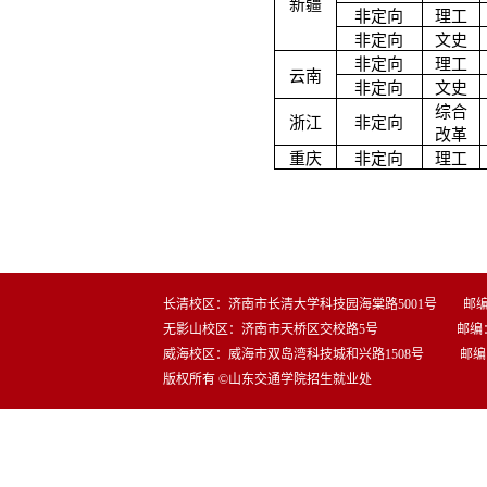
新疆
非定向
理工
非定向
文史
非定向
理工
云南
非定向
文史
综合
浙江
非定向
改革
重庆
非定向
理工
长清校区：济南市长清大学科技园海棠路5001号 邮编：2
无影山校区：济南市天桥区交校路5号 邮编：25
威海校区：威海市双岛湾科技城和兴路1508号 邮编：2
版权所有 ©山东交通学院招生就业处