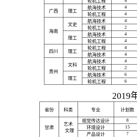
4
轮机工程
4
航海技术
广西
理工
4
轮机工程
4
航海技术
文史
2
轮机工程
海南
4
航海技术
理工
4
轮机工程
4
轮机工程
四川
理工
4
航海技术
4
航海技术
文科
2
轮机工程
贵州
6
航海技术
理工
6
轮机工程
2019
省份
科类
专业
计划数
8
视觉传达设计
艺术
15
甘肃
环境设计
文理
7
产品设计